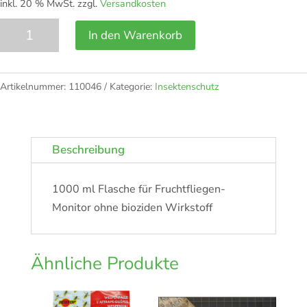
inkl. 20 % MwSt.
zzgl.
Versandkosten
Fruchtfliegenlockstoff
In den Warenkorb
Nachfüllung
1
Liter
Artikelnummer:
110046
Kategorie:
Insektenschutz
Menge
Beschreibung
1000 ml Flasche für Fruchtfliegen-
Monitor ohne bioziden Wirkstoff
Ähnliche Produkte