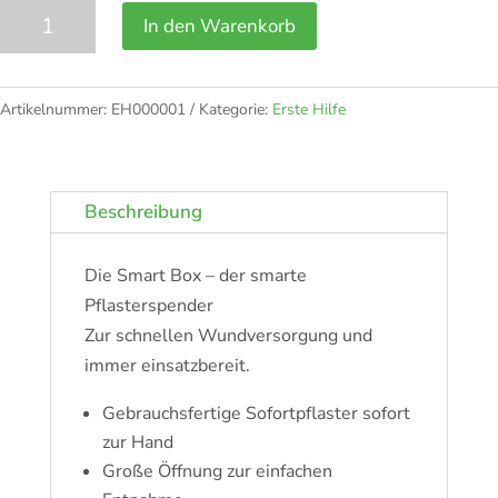
SMART
In den Warenkorb
Box
Pflasterspender
leer
Artikelnummer:
EH000001
Kategorie:
Erste Hilfe
Menge
Beschreibung
Die Smart Box – der smarte
Pflasterspender
Zur schnellen Wundversorgung und
immer einsatzbereit.
Gebrauchsfertige Sofortpflaster sofort
zur Hand
Große Öffnung zur einfachen