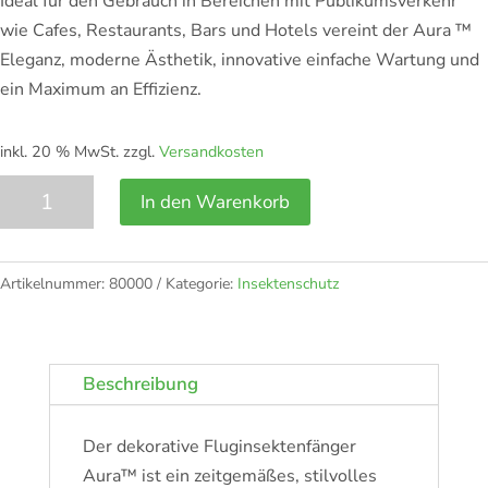
Ideal für den Gebrauch in Bereichen mit Publikumsverkehr
wie Cafes, Restaurants, Bars und Hotels vereint der Aura ™
Eleganz, moderne Ästhetik, innovative einfache Wartung und
ein Maximum an Effizienz.
inkl. 20 % MwSt.
zzgl.
Versandkosten
AURA
In den Warenkorb
SMART
UV-
Gerät
Artikelnummer:
80000
Kategorie:
Insektenschutz
Menge
Beschreibung
Der dekorative Fluginsektenfänger
Aura™ ist ein zeitgemäßes, stilvolles